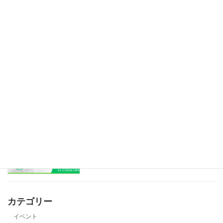
親子英語リトミック ベビークラスのレ
赤ちゃん
ッスンを気軽に始められるチケット制度
2025年11月3日
英語も心も成長する夏の英語体験・サマ
幼児
ースクール！
2025年8月29日
親の英語力は関係なし？！３歳スタート
幼児
最小サポートでバイリンガル！
2025年2月3日
カテゴリー
イベント